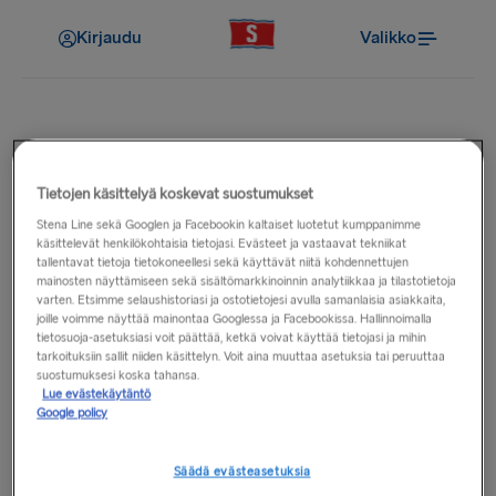
Kirjaudu
Valikko
Loyalty
Tietojen käsittelyä koskevat suostumukset
Miten pääsen jäseneksi?
Stena Line sekä Googlen ja Facebookin kaltaiset luotetut kumppanimme
käsittelevät henkilökohtaisia tietojasi. Evästeet ja vastaavat tekniikat
tallentavat tietoja tietokoneellesi sekä käyttävät niitä kohdennettujen
Liittyminen Stena MORE Loyalty Clubiin on ilmaista, nopeaa
mainosten näyttämiseen sekä sisältömarkkinoinnin analytiikkaa ja tilastotietoja
varten. Etsimme selaushistoriasi ja ostotietojesi avulla samanlaisia asiakkaita,
ja helppoa! Voit käyttää tätä
linkkiä
rekisteröityäksesi
joille voimme näyttää mainontaa Googlessa ja Facebookissa. Hallinnoimalla
verkossa.
tietosuoja-asetuksiasi voit päättää, ketkä voivat käyttää tietojasi ja mihin
tarkoituksiin sallit niiden käsittelyn. Voit aina muuttaa asetuksia tai peruuttaa
suostumuksesi koska tahansa.
Lue evästekäytäntö
Google policy
Liittyvät kysymykset
Säädä evästeasetuksia
Mikä on Stena MORE Loyalty Club?