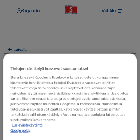
Kirjaudu
Valikko
Laivalla
Miten moottoripyörät
Tietojen käsittelyä koskevat suostumukset
kiinnitetään lautoilla?
Stena Line sekä Googlen ja Facebookin kaltaiset luotetut kumppanimme
käsittelevät henkilökohtaisia tietojasi. Evästeet ja vastaavat tekniikat
tallentavat tietoja tietokoneellesi sekä käyttävät niitä kohdennettujen
Sinua pyydetään pysäköimään autokannella alueelle, jonne
mainosten näyttämiseen sekä sisältömarkkinoinnin analytiikkaa ja tilastotietoja
voi kiinnittää moottoripyöriä. Kiinnitä sidontaliinan toinen
varten. Etsimme selaushistoriasi ja ostotietojesi avulla samanlaisia asiakkaita,
joille voimme näyttää mainontaa Googlessa ja Facebookissa. Hallinnoimalla
pää kannen X:n muotoiseen kiinnityspisteeseen. Kuljeta liina
tietosuoja-asetuksiasi voit päättää, ketkä voivat käyttää tietojasi ja mihin
moottoripyörän istuimen yli (suosittelemme, että laitat jotain,
tarkoituksiin sallit niiden käsittelyn. Voit aina muuttaa asetuksia tai peruuttaa
esimerkiksi käsineet, sidontaliinan ja istuimen väliin), ja
suostumuksesi koska tahansa.
Lue evästekäytäntö
kiinnitä sitten sidontaliina moottoripyörän toisella puolella
Google policy
olevaan toiseen X:n muotoiseen kiinnityspisteeseen. Kiristä