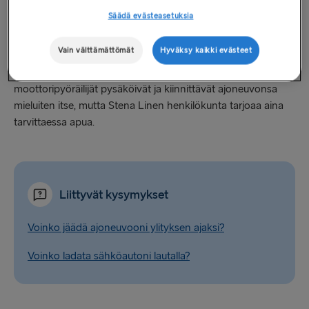
sidontaliinaa, kunnes se on riittävän kireällä pitämään
Säädä evästeasetuksia
moottoripyörän paikallaan. Tarkista, että moottoripyöräsi on
kunnolla kiinni.
Vain välttämättömät
Hyväksy kaikki evästeet
Aikaisempi kokemus on opettanut meille, että useimmat
moottoripyöräilijät pysäköivät ja kiinnittävät ajoneuvonsa
mieluiten itse, mutta Stena Linen henkilökunta tarjoaa aina
tarvittaessa apua.
Liittyvät kysymykset
Voinko jäädä ajoneuvooni ylityksen ajaksi?
Voinko ladata sähköautoni lautalla?