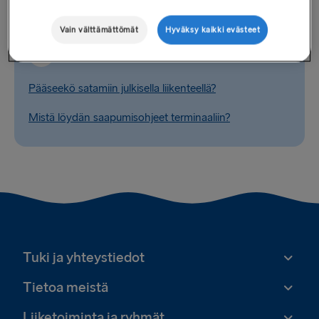
Vain välttämättömät
Hyväksy kaikki evästeet
Liittyvät kysymykset
Pääseekö satamiin julkisella liikenteellä?
Mistä löydän saapumisohjeet terminaaliin?
Tuki ja yhteystiedot
Tietoa meistä
Liiketoiminta ja ryhmät