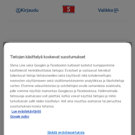
Kirjaudu
Valikko
Ennen matkaa
Tietojen käsittelyä koskevat suostumukset
Onko satamien lähellä
Stena Line sekä Googlen ja Facebookin kaltaiset luotetut kumppanimme
maksullisia teitä?
käsittelevät henkilökohtaisia tietojasi. Evästeet ja vastaavat tekniikat
tallentavat tietoja tietokoneellesi sekä käyttävät niitä kohdennettujen
mainosten näyttämiseen sekä sisältömarkkinoinnin analytiikkaa ja tilastotietoja
varten. Etsimme selaushistoriasi ja ostotietojesi avulla samanlaisia asiakkaita,
Satamien lähellä olevien teiden maksuttomuus tai
joille voimme näyttää mainontaa Googlessa ja Facebookissa. Hallinnoimalla
maksullisuus vaihtelee maittain. Joissakin maissa on sekä
tietosuoja-asetuksiasi voit päättää, ketkä voivat käyttää tietojasi ja mihin
maksullisia että maksuttomia reittivaihtoehtoja. Reitti
tarkoituksiin sallit niiden käsittelyn. Voit aina muuttaa asetuksia tai peruuttaa
suostumuksesi koska tahansa.
kannattaakin suunnitella jo ennen lähtöä, jotta löydät
Lue evästekäytäntö
parhaan vaihtoehdon matkallesi. Tärkeimmät
Google policy
verkkokarttapalvelut, kuten
Google Maps
,
Bing Maps
,
RAC
,
AA
ja
ViaMichelin
auttavat reitin suunnittelussa.
Säädä evästeasetuksia