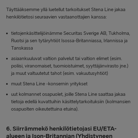
Täyttääksemme yllä luetellut tarkoitukset Stena Line jakaa
henkilötietosi seuraavien vastaanottajien kanssa:
tietojenkäsittelijöinämme Securitas Sverige AB, Tukholma,
Ruotsi ja sen tytäryhtiöt Isossa-Britanniassa, Irlannissa ja
Tanskassa
asiaankuuluvat valtion palvelut tai valtion elimet (esim.
poliisi, viranomaiset, tuomioistuimet, syyttäjänvirasto jne.)
ja muut valtuutetut tahot (esim. vakuutusyhtiöt)
muut Stena Line -konsernin yritykset
uut kolmannet osapuolet, joille Stena Line saattaa jakaa
tietoja edellä kuvattuihin käsittelytarkoituksiin (kolmansien
osapuolten oikeutettuina etuina).
6. Siirrämmekö henkilötietojasi EU/ETA-
alueen ja Ison-Britannian (Yhdistyneen