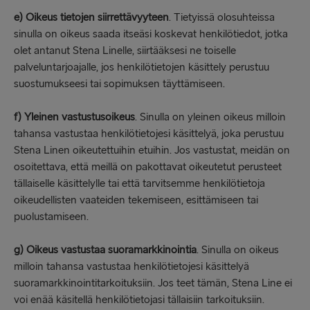
e) Oikeus tietojen siirrettävyyteen
. Tietyissä olosuhteissa
sinulla on oikeus saada itseäsi koskevat henkilötiedot, jotka
olet antanut Stena Linelle, siirtääksesi ne toiselle
palveluntarjoajalle, jos henkilötietojen käsittely perustuu
suostumukseesi tai sopimuksen täyttämiseen.
f) Yleinen vastustusoikeus
. Sinulla on yleinen oikeus milloin
tahansa vastustaa henkilötietojesi käsittelyä, joka perustuu
Stena Linen oikeutettuihin etuihin. Jos vastustat, meidän on
osoitettava, että meillä on pakottavat oikeutetut perusteet
tällaiselle käsittelylle tai että tarvitsemme henkilötietoja
oikeudellisten vaateiden tekemiseen, esittämiseen tai
puolustamiseen.
g) Oikeus vastustaa suoramarkkinointia
. Sinulla on oikeus
milloin tahansa vastustaa henkilötietojesi käsittelyä
suoramarkkinointitarkoituksiin. Jos teet tämän, Stena Line ei
voi enää käsitellä henkilötietojasi tällaisiin tarkoituksiin.