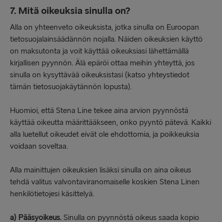
7. Mitä oikeuksia sinulla on?
Alla on yhteenveto oikeuksista, jotka sinulla on Euroopan
tietosuojalainsäädännön nojalla. Näiden oikeuksien käyttö
on maksutonta ja voit käyttää oikeuksiasi lähettämällä
kirjallisen pyynnön. Älä epäröi ottaa meihin yhteyttä, jos
sinulla on kysyttävää oikeuksistasi (katso yhteystiedot
tämän tietosuojakäytännön lopusta).
Huomioi, että Stena Line tekee aina arvion pyynnöstä
käyttää oikeutta määrittääkseen, onko pyyntö pätevä. Kaikki
alla luetellut oikeudet eivät ole ehdottomia, ja poikkeuksia
voidaan soveltaa.
Alla mainittujen oikeuksien lisäksi sinulla on aina oikeus
tehdä valitus valvontaviranomaiselle koskien Stena Linen
henkilötietojesi käsittelyä.
a)
Pääsyoikeus.
Sinulla on pyynnöstä oikeus saada kopio