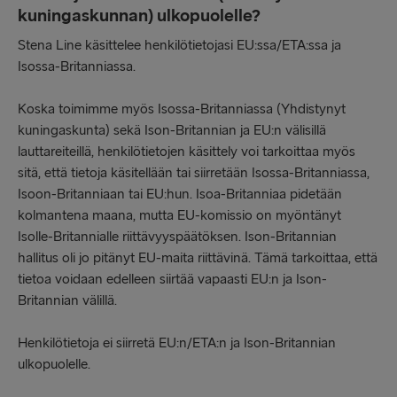
kuningaskunnan) ulkopuolelle?
Stena Line käsittelee henkilötietojasi EU:ssa/ETA:ssa ja
Isossa-Britanniassa.
Koska toimimme myös Isossa-Britanniassa (Yhdistynyt
kuningaskunta) sekä Ison-Britannian ja EU:n välisillä
lauttareiteillä, henkilötietojen käsittely voi tarkoittaa myös
sitä, että tietoja käsitellään tai siirretään Isossa-Britanniassa,
Isoon-Britanniaan tai EU:hun. Isoa-Britanniaa pidetään
kolmantena maana, mutta EU-komissio on myöntänyt
Isolle-Britannialle riittävyyspäätöksen. Ison-Britannian
hallitus oli jo pitänyt EU-maita riittävinä. Tämä tarkoittaa, että
tietoa voidaan edelleen siirtää vapaasti EU:n ja Ison-
Britannian välillä.
Henkilötietoja ei siirretä EU:n/ETA:n ja Ison-Britannian
ulkopuolelle.