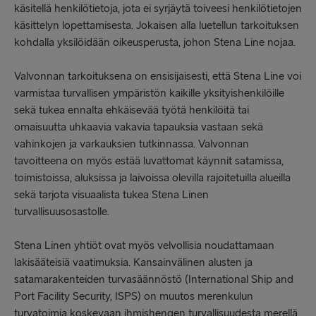
käsitellä henkilötietoja, jota ei syrjäytä toiveesi henkilötietojen
käsittelyn lopettamisesta. Jokaisen alla luetellun tarkoituksen
kohdalla yksilöidään oikeusperusta, johon Stena Line nojaa.
Valvonnan tarkoituksena on ensisijaisesti, että Stena Line voi
varmistaa turvallisen ympäristön kaikille yksityishenkilöille
sekä tukea ennalta ehkäisevää työtä henkilöitä tai
omaisuutta uhkaavia vakavia tapauksia vastaan sekä
vahinkojen ja varkauksien tutkinnassa. Valvonnan
tavoitteena on myös estää luvattomat käynnit satamissa,
toimistoissa, aluksissa ja laivoissa olevilla rajoitetuilla alueilla
sekä tarjota visuaalista tukea Stena Linen
turvallisuusosastolle.
Stena Linen yhtiöt ovat myös velvollisia noudattamaan
lakisääteisiä vaatimuksia. Kansainvälinen alusten ja
satamarakenteiden turvasäännöstö (International Ship and
Port Facility Security, ISPS) on muutos merenkulun
turvatoimia koskevaan ihmishengen turvallisuudesta merellä