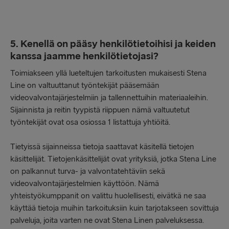
5. Kenellä on pääsy henkilötietoihisi ja keiden
kanssa jaamme henkilötietojasi?
Toimiakseen yllä lueteltujen tarkoitusten mukaisesti Stena
Line on valtuuttanut työntekijät pääsemään
videovalvontajärjestelmiin ja tallennettuihin materiaaleihin.
Sijainnista ja reitin tyypistä riippuen nämä valtuutetut
työntekijät ovat osa osiossa 1 listattuja yhtiöitä.
Tietyissä sijainneissa tietoja saattavat käsitellä tietojen
käsittelijät. Tietojenkäsittelijät ovat yrityksiä, jotka Stena Line
on palkannut turva- ja valvontatehtäviin sekä
videovalvontajärjestelmien käyttöön. Nämä
yhteistyökumppanit on valittu huolellisesti, eivätkä ne saa
käyttää tietoja muihin tarkoituksiin kuin tarjotakseen sovittuja
palveluja, joita varten ne ovat Stena Linen palveluksessa.