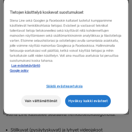
tunnistaa tallennetussa materiaalissa, sen kautta tai sen
avulla. Tämä kattaa myös terminaalien julkiset alueet sekä
Tietojen käsittelyä koskevat suostumukset
viereiset palvelualueet (kassapisteet, lähtöselvitys ja laivaan
Stena Line sekä Googlen ja Facebookin kaltaiset luotetut kumppanimme
siirtymisen alue (boarding area)) sekä matkustajien
käsittelevät henkilökohtaisia tietojasi. Evästeet ja vastaavat tekniikat
liikkumisalueet. Videovalvonta toimii 24 tuntia
tallentavat tietoja tietokoneellesi sekä käyttävät niitä kohdennettujen
mainosten näyttämiseen sekä sisältömarkkinoinnin analytiikkaa ja tilastotietoja
vuorokaudessa ja kattaa vain visuaalisen tallennuksen.
varten. Etsimme selaushistoriasi ja ostotietojesi avulla samanlaisia asiakkaita,
joille voimme näyttää mainontaa Googlessa ja Facebookissa. Hallinnoimalla
tietosuoja-asetuksiasi voit päättää, ketkä voivat käyttää tietojasi ja mihin
Missään paikassa ei äänitetä ääntä. Saniteettitilat eivät kuulu
tarkoituksiin sallit niiden käsittelyn. Voit aina muuttaa asetuksia tai peruuttaa
valvonnan piiriin.
suostumuksesi koska tahansa.
Lue evästekäytäntö
Google policy
Heti kun tulet alueelle, jossa suoritetaan videovalvontaa,
sinulle ilmoitetaan valvonnasta graafisilla kylteillä.
Säädä evästeasetuksia
3. Mitä henkilötietojesi kategorioita
Vain välttämättömät
Hyväksy kaikki evästeet
käsittelemme?
Stena Line käsittelee seuraavia henkilötietokategorioita:
Stillkuvat (pysäytyskuvat) ja lyhyet videojaksot