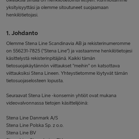
oikeuksia sinulla on henkilötietoihisi liittyen. Kunnioitamme
yksityisyyttäsi ja olemme sitoutuneet suojaamaan
henkilötietojasi.
1. Johdanto
Olemme Stena Line Scandinavia AB ja rekisterinumeromme
on 556231-7825 (”Stena Line”) ja vastaamme henkilötietojesi
käsittelystä rekisterinpitäjänä. Kaikki tämän
tietosuojakäytännön viittaukset ”meihin” on katsottava
viittauksiksi Stena Lineen. Yhteystietomme löytyvät tämän
tietosuojaselosteen lopusta.
Seuraavat Stena Line -konsernin yhtiöt ovat mukana
videovalvonnassa tietojen käsittelijöinä:
Stena Line Danmark A/S
Stena Line Polska Sp. z o.o.
Stena Line BV