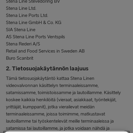
Stena Line Stevedoring BV
Stena Line Ltd.
Stena Line Ports Ltd.
Stena Line GmbH & Co. KG
SIA Stena Line
AS Stena Line Ports Ventspils
Stena Rederi A/S
Retail and Food Services in Sweden AB
Buro Scanbrit
2. Tietosuojakäytännön laajuus
Tämä tietosuojakäytäntö kattaa Stena Linen
videovalvonnan käsittelyn terminaaleissamme,
satamissamme, toimistoissamme ja lautoillamme. Käsittely
koskee kaikkia henkilöitä (vieraat, asiakkaat, työntekijät,
yrittäjät, kumppanit), jotka vierailevat meidän
terminaaleissamme, joissa toimimme, matkustavat
lautoillamme tai työskentelevät meille terminaaleissa ja
satamissa tai lautoillamme, ja jotka voidaan nähdä ja