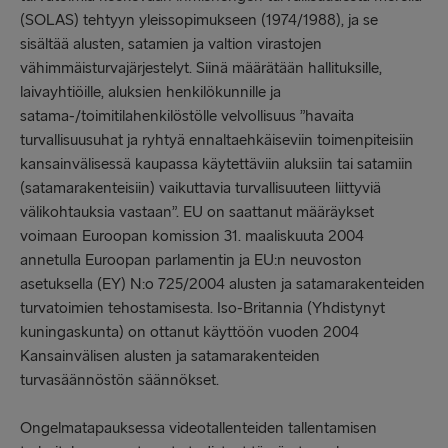
(SOLAS) tehtyyn yleissopimukseen (1974/1988), ja se
sisältää alusten, satamien ja valtion virastojen
vähimmäisturvajärjestelyt. Siinä määrätään hallituksille,
laivayhtiöille, aluksien henkilökunnille ja
satama-/toimitilahenkilöstölle velvollisuus ”havaita
turvallisuusuhat ja ryhtyä ennaltaehkäiseviin toimenpiteisiin
kansainvälisessä kaupassa käytettäviin aluksiin tai satamiin
(satamarakenteisiin) vaikuttavia turvallisuuteen liittyviä
välikohtauksia vastaan”. EU on saattanut määräykset
voimaan Euroopan komission 31. maaliskuuta 2004
annetulla Euroopan parlamentin ja EU:n neuvoston
asetuksella (EY) N:o 725/2004 alusten ja satamarakenteiden
turvatoimien tehostamisesta. Iso-Britannia (Yhdistynyt
kuningaskunta) on ottanut käyttöön vuoden 2004
Kansainvälisen alusten ja satamarakenteiden
turvasäännöstön säännökset.
Ongelmatapauksessa videotallenteiden tallentamisen