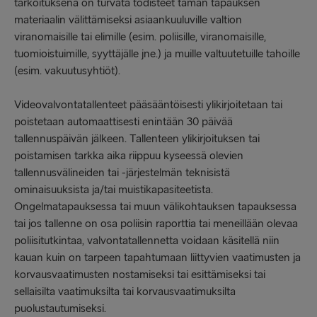
tarkoituksena on turvata todisteet tämän tapauksen
materiaalin välittämiseksi asiaankuuluville valtion
viranomaisille tai elimille (esim. poliisille, viranomaisille,
tuomioistuimille, syyttäjälle jne.) ja muille valtuutetuille tahoille
(esim. vakuutusyhtiöt).
Videovalvontatallenteet pääsääntöisesti ylikirjoitetaan tai
poistetaan automaattisesti enintään 30 päivää
tallennuspäivän jälkeen. Tallenteen ylikirjoituksen tai
poistamisen tarkka aika riippuu kyseessä olevien
tallennusvälineiden tai -järjestelmän teknisistä
ominaisuuksista ja/tai muistikapasiteetista.
Ongelmatapauksessa tai muun välikohtauksen tapauksessa
tai jos tallenne on osa poliisin raporttia tai meneillään olevaa
poliisitutkintaa, valvontatallennetta voidaan käsitellä niin
kauan kuin on tarpeen tapahtumaan liittyvien vaatimusten ja
korvausvaatimusten nostamiseksi tai esittämiseksi tai
sellaisilta vaatimuksilta tai korvausvaatimuksilta
puolustautumiseksi.