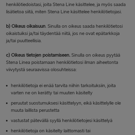
henkilötiedoistasi, joita Stena Line käsittelee, ja myös saada
lisätietoa siitä, miten Stena Line käsittelee henkilötietojasi.
b)
Oikeus oikaisuun
. Sinulla on oikeus saada henkilötietosi
oikaistuiksi ja/tai täydentää niitä, jos ne ovat epätarkkoja
ja/tai puutteellisia.
c)
Oikeus tietojen poistamiseen.
Sinulla on oikeus pyytää
Stena Linea poistamaan henkilötietosi ilman aiheetonta
viivytystä seuraavissa olosuhteissa:
henkilötietoja ei enää tarvita niihin tarkoituksiin, joita
varten ne on kerätty tai muuten käsitelty
peruutat suostumuksesi käsittelyyn, eikä käsittelylle ole
muuta laillista perustetta
vastustat pätevällä syyllä henkilötietojesi käsittelyä
henkilötietoja on käsitelty laittomasti tai