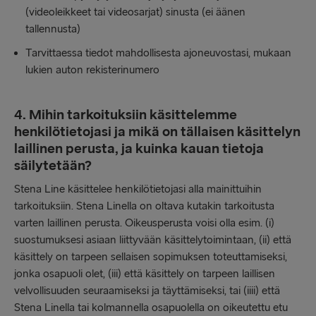
(videoleikkeet tai videosarjat) sinusta (ei äänen
tallennusta)
Tarvittaessa tiedot mahdollisesta ajoneuvostasi, mukaan
lukien auton rekisterinumero
4. Mihin tarkoituksiin käsittelemme
henkilötietojasi ja mikä on tällaisen käsittelyn
laillinen perusta, ja kuinka kauan tietoja
säilytetään?
Stena Line käsittelee henkilötietojasi alla mainittuihin
tarkoituksiin. Stena Linella on oltava kutakin tarkoitusta
varten laillinen perusta. Oikeusperusta voisi olla esim. (i)
suostumuksesi asiaan liittyvään käsittelytoimintaan, (ii) että
käsittely on tarpeen sellaisen sopimuksen toteuttamiseksi,
jonka osapuoli olet, (iii) että käsittely on tarpeen laillisen
velvollisuuden seuraamiseksi ja täyttämiseksi, tai (iiii) että
Stena Linella tai kolmannella osapuolella on oikeutettu etu